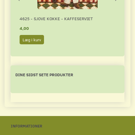
4625 - SJOVE KOKKE - KAFFESERVIET
3243
4,00
4,50
Læg i kurv
Læg 
DINE SIDST SETE PRODUKTER
INFORMATIONER