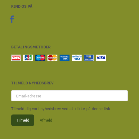
FIND OS PÅ
BETALINGSMETODER
TILMELD NYHEDSBREV
Email-
adresse
Tilmeld dig vort nyhedsbrev ved at klikke på denne
link
Tilmeld
Afmeld