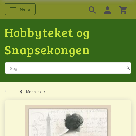
Menu
Skifte navigation
Hobbyteket og
Snapsekongen
Mennesker