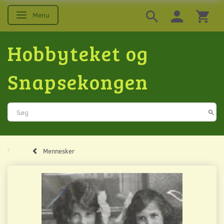
Menu
Skifte navigation
Hobbyteket og
Snapsekongen
Mennesker