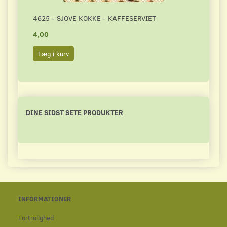
4625 - SJOVE KOKKE - KAFFESERVIET
3243
4,00
4,50
Læg i kurv
Læg 
DINE SIDST SETE PRODUKTER
INFORMATIONER
Fortrolighed