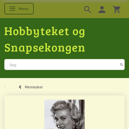
Menu
Skifte navigation
Hobbyteket og
Snapsekongen
Mennesker