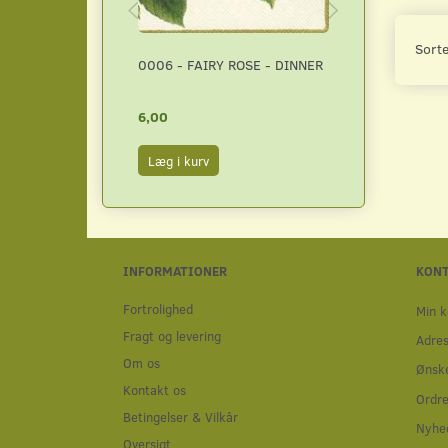
Sorte
0006 - FAIRY ROSE - DINNER
120040 ATC 
6,00
5,00
Læg i kurv
Læg i kurv
INFORMATIONER
KON
Fortrolighed
Min k
Fragt og levering
Adre
Om os
Ønske
Kontakt os
Ordre
Betingelser & Vilkår
Nyhe
Oversigt