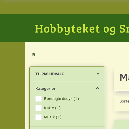
Hobbyteket og 
M
Skifte
TILPAS UDVALG
filter
Kategorier
Bondegårdsdyr
(
1
)
Sorte
Katte
(
1
)
Musik
(
1
)