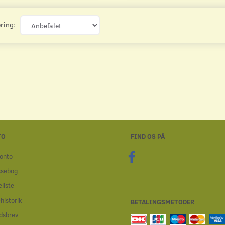
ring:
ARK SMÅ BIER
ATC KARTON TIL 9 KORT
ATC LABELS - 9
3,00
5,00
Læg i kurv
Læg i kurv
TO
FIND OS PÅ
onto
ssebog
liste
historik
BETALINGSMETODER
dsbrev