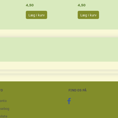
4,50
4,50
Læg i kurv
Læg i kurv
TO
FIND OS PÅ
onto
ssebog
liste