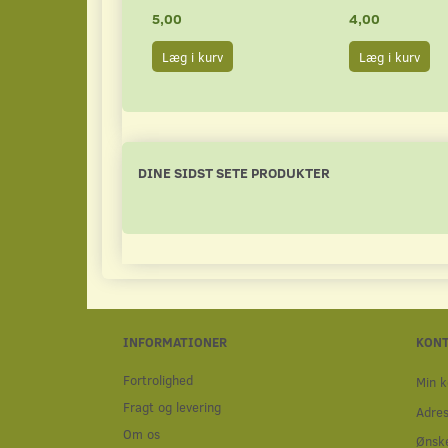
5,00
4,00
Læg i kurv
Læg i kurv
DINE SIDST SETE PRODUKTER
INFORMATIONER
KON
Fortrolighed
Min k
Fragt og levering
Adre
Om os
Ønske