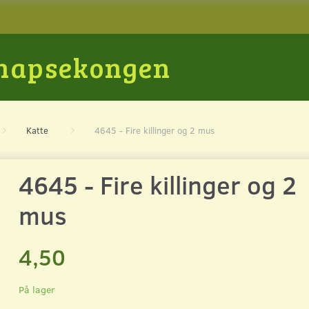
Snapsekongen
Katte
4645 - Fire killinger og 2 mus
4645 - Fire killinger og 2
mus
4,50
På lager