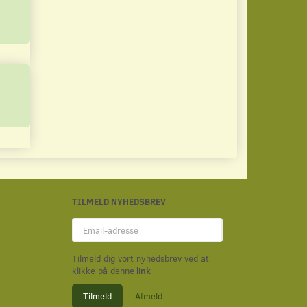
Læg i kurv
Læg i kurv
TILMELD NYHEDSBREV
Email-
adresse
Tilmeld dig vort nyhedsbrev ved at
klikke på denne
link
Tilmeld
Afmeld