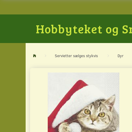
Hobbyteket og 
Servietter sælges stykvis
Dyr