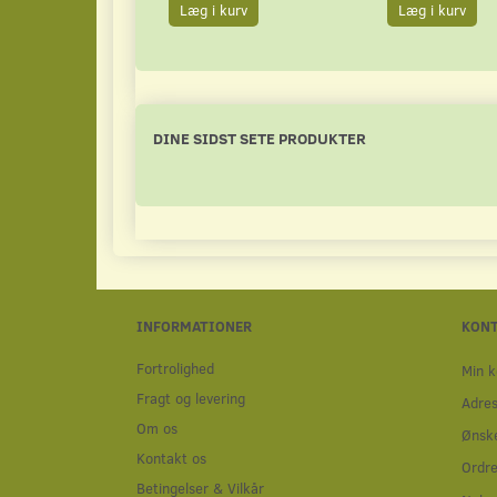
Læg i kurv
Læg i kurv
DINE SIDST SETE PRODUKTER
INFORMATIONER
KON
Fortrolighed
Min k
Fragt og levering
Adre
Om os
Ønske
Kontakt os
Ordre
Betingelser & Vilkår