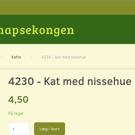
Snapsekongen
Katte
4230 - Kat med nissehue
4230 - Kat med nissehue
4,50
På lager
Læg i kurv