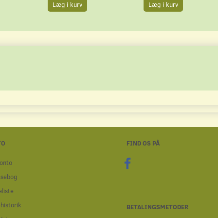
Læg i kurv
Læg i kurv
TO
FIND OS PÅ
onto
ssebog
liste
historik
BETALINGSMETODER