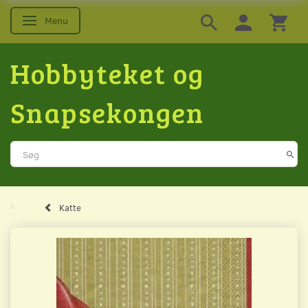
Menu
Skifte navigation
Hobbyteket og
Snapsekongen
Katte