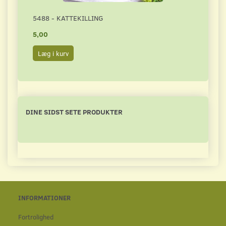
5488 - KATTEKILLING
4339
5,00
4,00
Læg i kurv
Læg 
DINE SIDST SETE PRODUKTER
INFORMATIONER
Fortrolighed