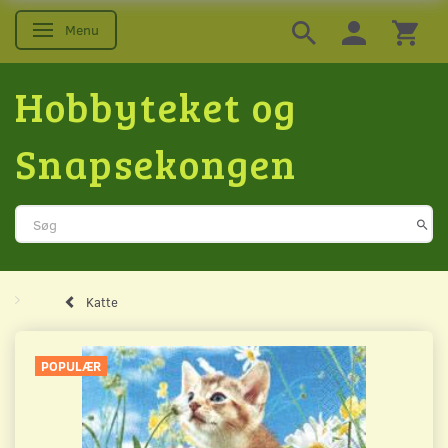
Menu
Skifte navigation
Hobbyteket og
Snapsekongen
Katte
POPULÆR