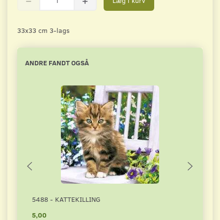
Læg i kurv
33x33 cm 3-lags
ANDRE FANDT OGSÅ
5488 - KATTEKILLING
4339
5,00
4,00