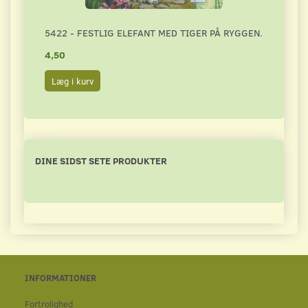
5422 - FESTLIG ELEFANT MED TIGER PÅ RYGGEN.
4787
4,50
4,50
Læg i kurv
Læg 
DINE SIDST SETE PRODUKTER
INFORMATIONER
Fortrolighed