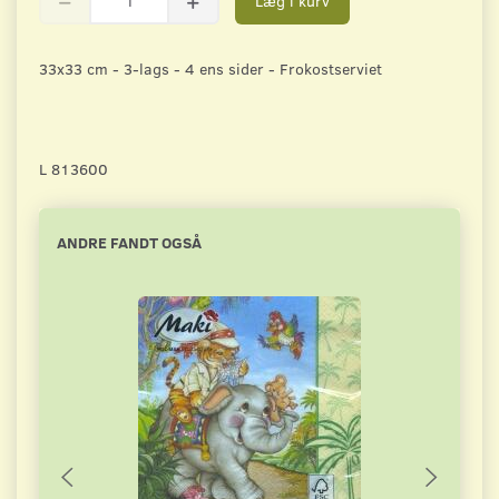
Læg i kurv
33x33 cm - 3-lags - 4 ens sider - Frokostserviet
L 813600
ANDRE FANDT OGSÅ