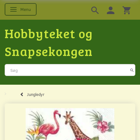
Menu
Skifte navigation
Hobbyteket og
Snapsekongen
Jungledyr