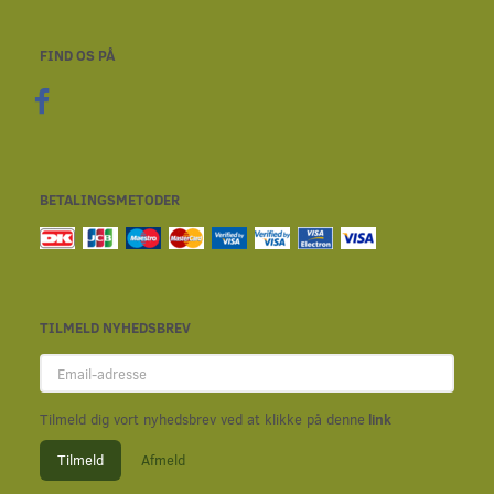
FIND OS PÅ
BETALINGSMETODER
TILMELD NYHEDSBREV
Email-
adresse
Tilmeld dig vort nyhedsbrev ved at klikke på denne
link
Tilmeld
Afmeld