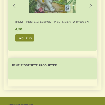
5422 - FESTLIG ELEFANT MED TIGER PÅ RYGGEN.
4787
4,50
4,50
Læg i kurv
Læg 
DINE SIDST SETE PRODUKTER
INFORMATIONER