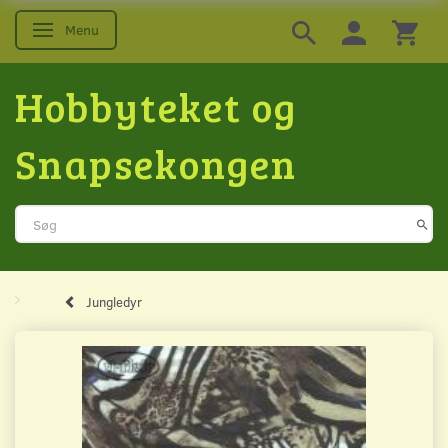
Menu
Skifte navigation
Hobbyteket og
Snapsekongen
Jungledyr