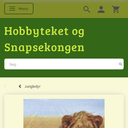
Menu
Skifte navigation
Hobbyteket og
Snapsekongen
Jungledyr