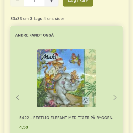
Læg i kurv
33x33 cm 3-lags 4 ens sider
ANDRE FANDT OGSÅ
5422 - FESTLIG ELEFANT MED TIGER PÅ RYGGEN.
4787
4,50
4,50