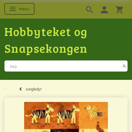
Menu
Skifte navigation
Hobbyteket og
Snapsekongen
Jungledyr