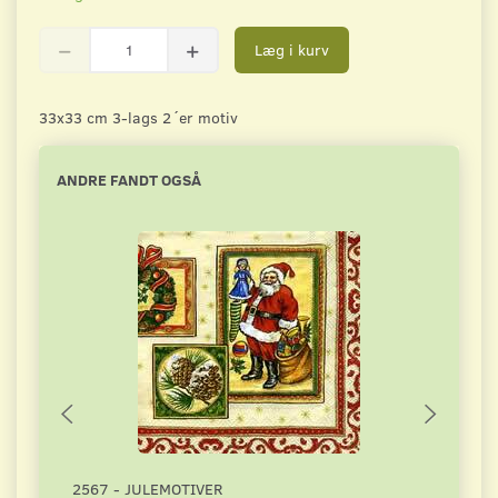
Læg i kurv
33x33 cm 3-lags 2´er motiv
ANDRE FANDT OGSÅ
2567 - JULEMOTIVER
4015