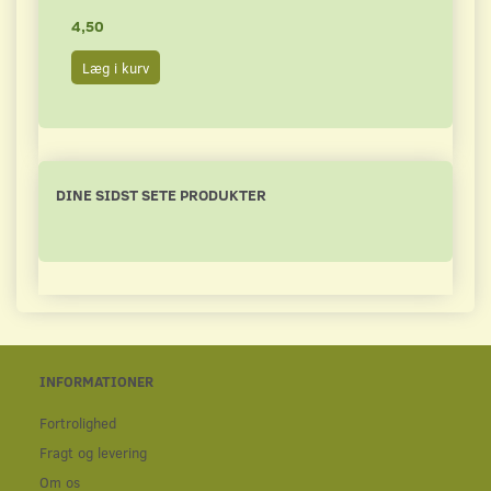
4,50
4,50
Læg i kurv
Læg 
DINE SIDST SETE PRODUKTER
INFORMATIONER
Fortrolighed
Fragt og levering
Om os