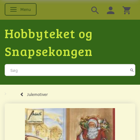
Menu
Skifte navigation
Hobbyteket og
Snapsekongen
Julemotiver