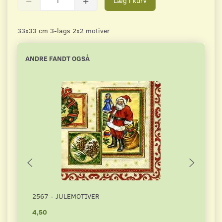
Læg i kurv
33x33 cm 3-lags 2x2 motiver
ANDRE FANDT OGSÅ
2567 - JULEMOTIVER
4015
4,50
4,50