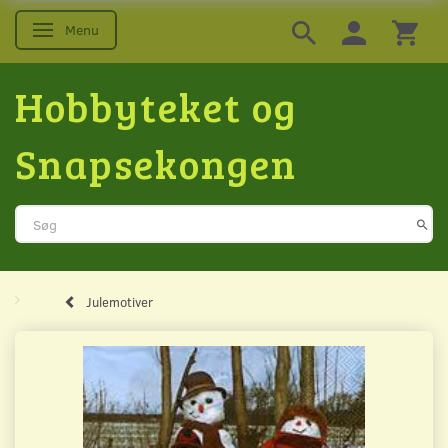
Menu
Skifte navigation
Hobbyteket og
Snapsekongen
Julemotiver