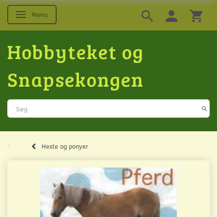
Menu
Skifte navigation
Hobbyteket og
Snapsekongen
Heste og ponyer