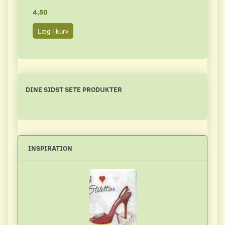
4,50
4,50
Læg i kurv
Læg 
DINE SIDST SETE PRODUKTER
INSPIRATION