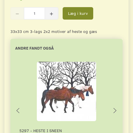
Læg i kurv
33x33 cm 3-lags 2x2 motiver af heste og gæs
ANDRE FANDT OGSÅ
5297 - HESTE I SNEEN
5653