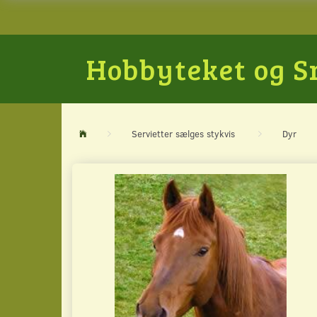
Hobbyteket og 
Servietter sælges stykvis
Dyr