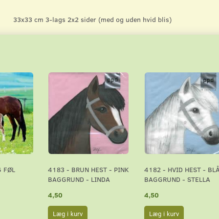
33x33 cm 3-lags 2x2 sider (med og uden hvid blis)
G FØL
4183 - BRUN HEST - PINK
4182 - HVID HEST - BL
BAGGRUND - LINDA
BAGGRUND - STELLA
4,50
4,50
Læg i kurv
Læg i kurv