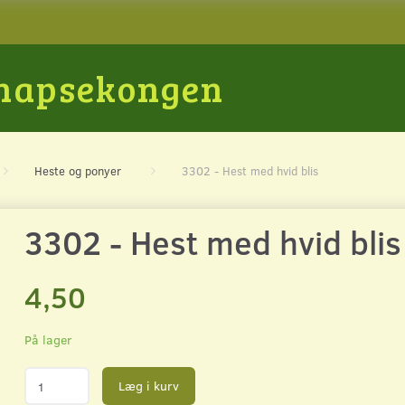
Snapsekongen
Heste og ponyer
3302 - Hest med hvid blis
3302 - Hest med hvid blis
4,50
På lager
Læg i kurv