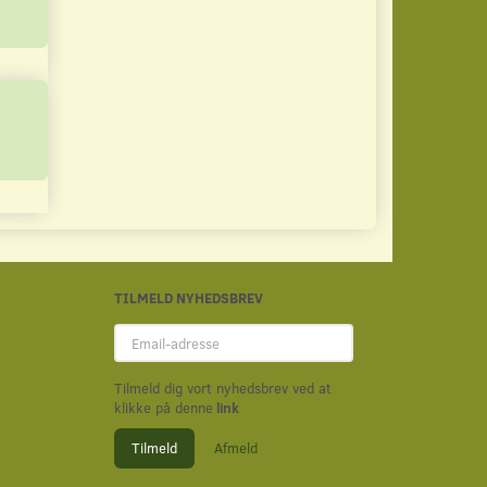
TILMELD NYHEDSBREV
Email-
adresse
Tilmeld dig vort nyhedsbrev ved at
klikke på denne
link
Tilmeld
Afmeld