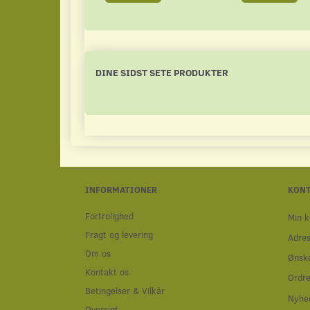
DINE SIDST SETE PRODUKTER
INFORMATIONER
KON
Fortrolighed
Min k
Fragt og levering
Adre
Om os
Ønske
Kontakt os
Ordre
Betingelser & Vilkår
Nyhe
Oversigt