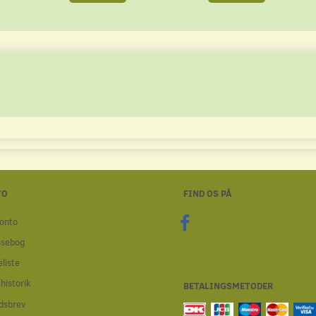
TO
FIND OS PÅ
onto
ssebog
liste
historik
BETALINGSMETODER
dsbrev