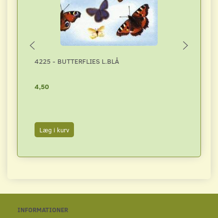
4225 - BUTTERFLIES L.BLÅ
4209 
4,50
4,50
Læg i kurv
Læg i
INFORMATIONER