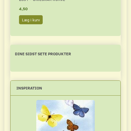
4,50
4,50
Læg i kurv
Læg 
DINE SIDST SETE PRODUKTER
INSPIRATION