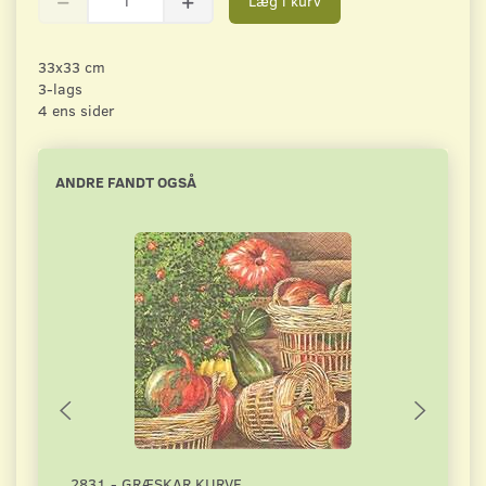
Læg i kurv
33x33 cm
3-lags
4 ens sider
ANDRE FANDT OGSÅ
2831 - GRÆSKAR KURVE
4129