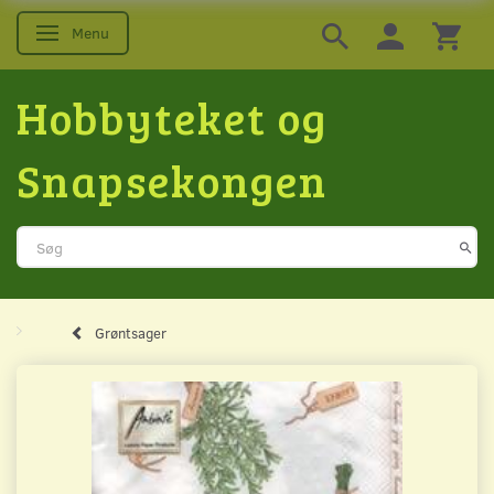
Menu
Skifte navigation
Hobbyteket og
Snapsekongen
Grøntsager