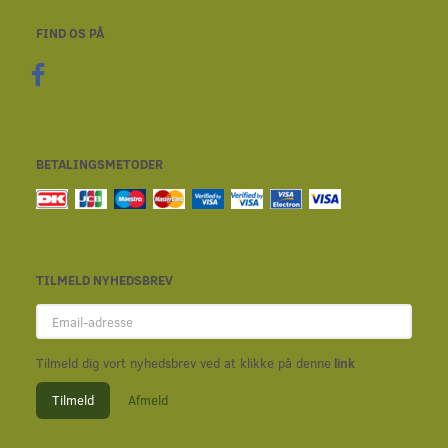
FIND OS PÅ
BETALINGSMETODER
TILMELD NYHEDSBREV
Email-
adresse
Tilmeld dig vort nyhedsbrev ved at klikke på denne
link
Tilmeld
Afmeld