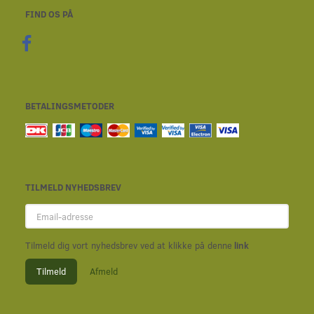
FIND OS PÅ
BETALINGSMETODER
TILMELD NYHEDSBREV
Email-
adresse
Tilmeld dig vort nyhedsbrev ved at klikke på denne
link
Tilmeld
Afmeld