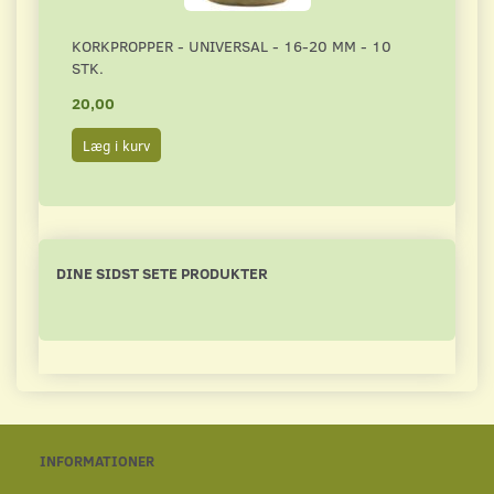
KORKPROPPER - UNIVERSAL - 16-20 MM - 10
KORK
STK.
20,00
20,0
Læg i kurv
Læg 
DINE SIDST SETE PRODUKTER
INFORMATIONER