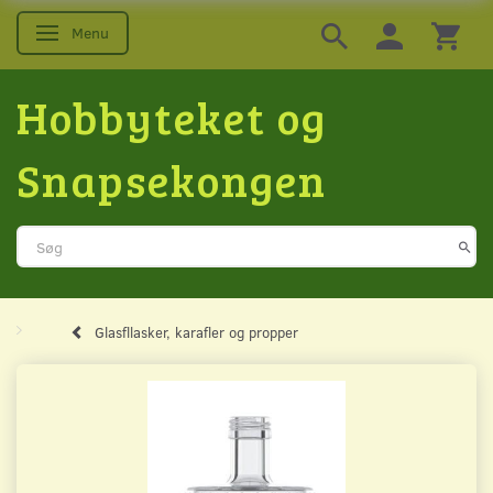
Menu
Skifte navigation
Hobbyteket og
Snapsekongen
Glasfllasker, karafler og propper