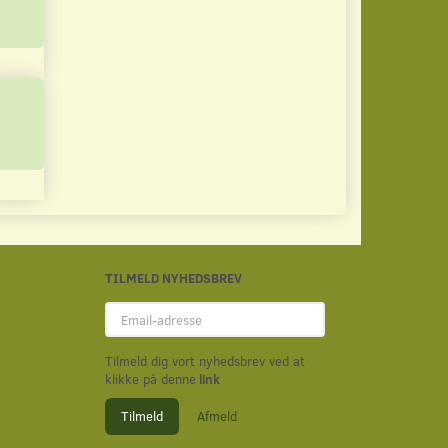
TILMELD NYHEDSBREV
Email-
adresse
Tilmeld dig vort nyhedsbrev ved at
klikke på denne
link
Tilmeld
Afmeld