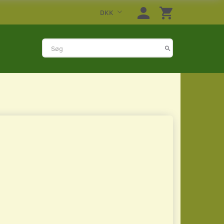
DKK
e