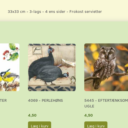
33x33 cm - 3-lags - 4 ens sider - Frokost servietter
TER
4069 - PERLEHØNS
5445 - EFTERTÆNKSOM
UGLE
4,50
4,50
Læg i kurv
Læg i kurv