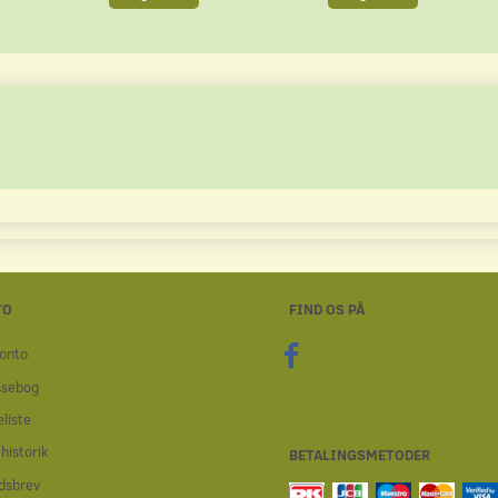
TO
FIND OS PÅ
onto
ssebog
liste
historik
BETALINGSMETODER
dsbrev