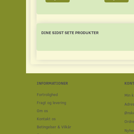
DINE SIDST SETE PRODUKTER
INFORMATIONER
KON
Fortrolighed
Min k
Fragt og levering
Adre
Om os
Ønske
Kontakt os
Ordre
Betingelser & Vilkår
Nyhe