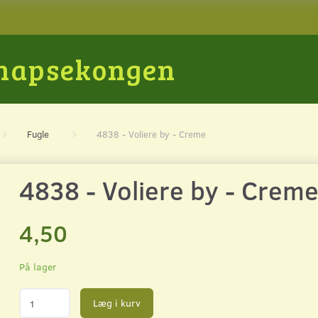
Snapsekongen
Fugle
4838 - Voliere by - Creme
4838 - Voliere by - Crem
4,50
På lager
Læg i kurv