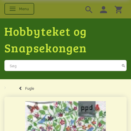
Menu
Skifte navigation
Hobbyteket og
Snapsekongen
Fugle