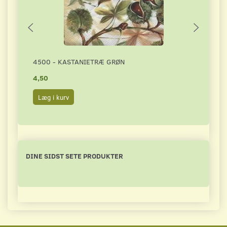
4500 - KASTANIETRÆ GRØN
3155
4,50
4,50
Læg i kurv
Læg 
DINE SIDST SETE PRODUKTER