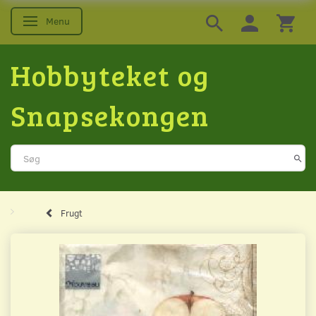
Menu
Skifte navigation
Hobbyteket og
Snapsekongen
Frugt