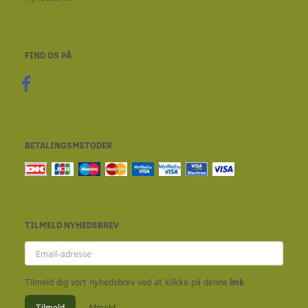
FIND OS PÅ
BETALINGSMETODER
TILMELD NYHEDSBREV
Email-
adresse
Tilmeld dig vort nyhedsbrev ved at klikke på denne
link
Tilmeld
Afmeld