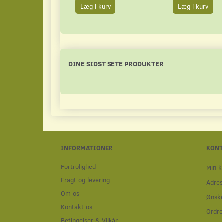
Læg i kurv
Læg i kurv
DINE SIDST SETE PRODUKTER
INFORMATIONER
KON
Fortrolighed
Min k
Fragt og levering
Adre
Om os
Ønske
Kontakt os
Ordre
Betingelser & Vilkår