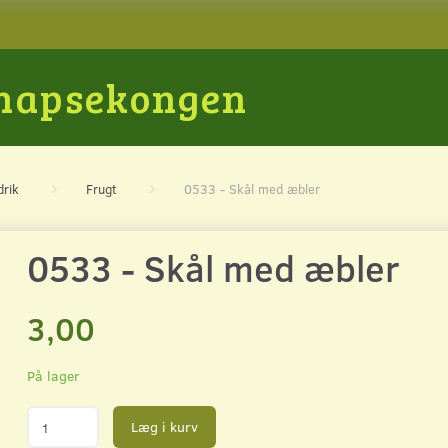
Snapsekongen
drik
Frugt
0533 - Skål med æbler
0533 - Skål med æbler
3,00
På lager
Læg i kurv