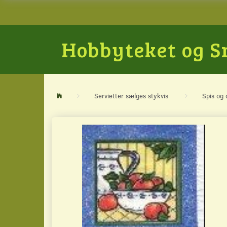
Hobbyteket og 
Servietter sælges stykvis
Spis og 