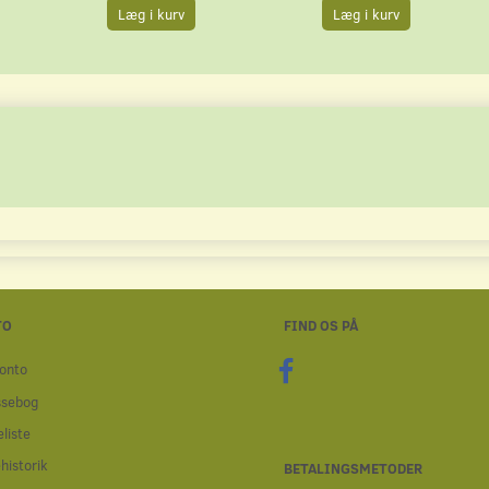
Læg i kurv
Læg i kurv
TO
FIND OS PÅ
onto
ssebog
liste
historik
BETALINGSMETODER