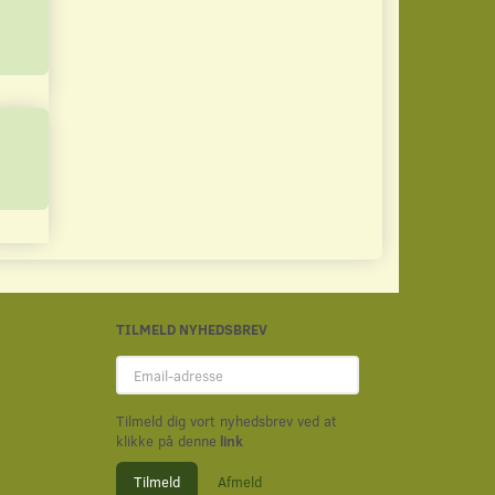
Læg i kurv
Læg i kurv
TILMELD NYHEDSBREV
Email-
adresse
Tilmeld dig vort nyhedsbrev ved at
klikke på denne
link
Tilmeld
Afmeld