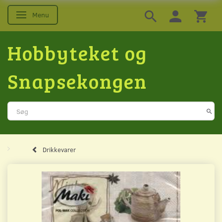
Menu
Skifte navigation
Hobbyteket og
Snapsekongen
Drikkevarer