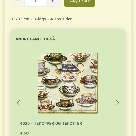
Læg i kurv
33x33 cm - 3-lags - 4 ens sider
ANDRE FANDT OGSÅ
4636 - TEKOPPER OG TEPOTTER
2996
4,50
4,50