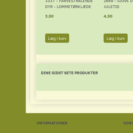
3337 - FARVESTRÅLENDE
2669 - SJOVE 
DYR - LOMMETØRKLÆDE
JULETID
3,50
4,50
Læg i kurv
Læg i kurv
DINE SIDST SETE PRODUKTER
INFORMATIONER
KON