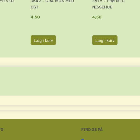
DYR VED
3642 - GRÅ MUS MED
3515 - FRØ MED
OST
NISSEHUE
4,50
4,50
Læg i kurv
Læg i kurv
TO
FIND OS PÅ