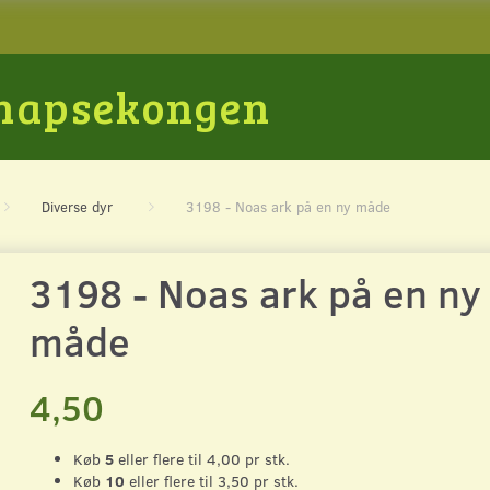
Snapsekongen
Diverse dyr
3198 - Noas ark på en ny måde
3198 - Noas ark på en ny
måde
4,50
Køb
5
eller flere til
4,00
pr stk.
Køb
10
eller flere til
3,50
pr stk.