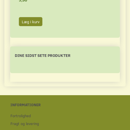
Læg i kurv
Læg 
DINE SIDST SETE PRODUKTER
INFORMATIONER
Fortrolighed
Fragt og levering