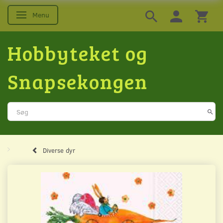
Menu
Skifte navigation
Hobbyteket og
Snapsekongen
Diverse dyr