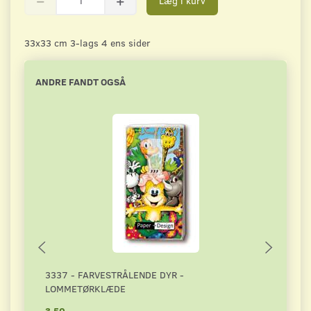
Læg i kurv
33x33 cm 3-lags 4 ens sider
ANDRE FANDT OGSÅ
3337 - FARVESTRÅLENDE DYR -
2669
LOMMETØRKLÆDE
3,50
4,50