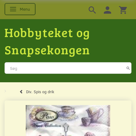
Menu
Skifte navigation
Hobbyteket og
Snapsekongen
Div. Spis og drik