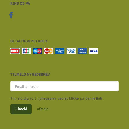
FIND OS PÅ
BETALINGSMETODER
TILMELD NYHEDSBREV
Email-
adresse
Tilmeld dig vort nyhedsbrev ved at klikke på denne
link
Tilmeld
Afmeld