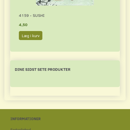
4159 - SUSHI
3249
4,50
4,50
Læg i kurv
Læg 
DINE SIDST SETE PRODUKTER
INFORMATIONER
Fortrolighed