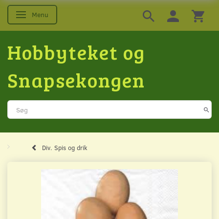
Menu
Skifte navigation
Hobbyteket og
Snapsekongen
Div. Spis og drik