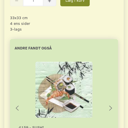
Læg i kurv
33x33 cm
4 ens sider
3-lags
ANDRE FANDT OGSÅ
4159 - SUSHI
3249