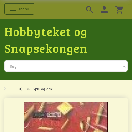
Menu
Skifte navigation
Hobbyteket og
Snapsekongen
Div. Spis og drik