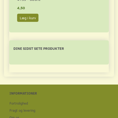
4,50
4,50
Læg i kurv
Læg 
DINE SIDST SETE PRODUKTER
INFORMATIONER
Fortrolighed
Fragt og levering
Om os