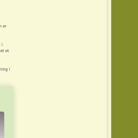
n er
 i
et et
ning i