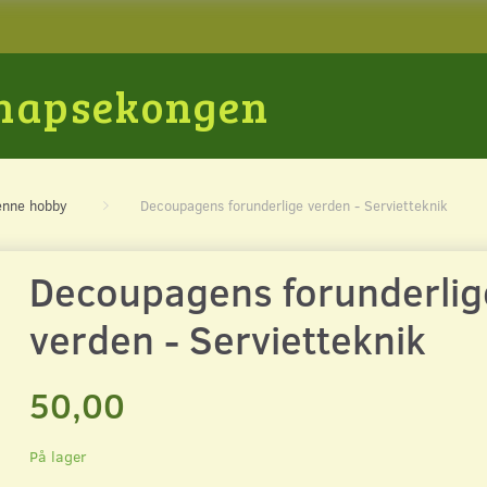
Snapsekongen
denne hobby
Decoupagens forunderlige verden - Servietteknik
Decoupagens forunderlig
verden - Servietteknik
50,00
På lager