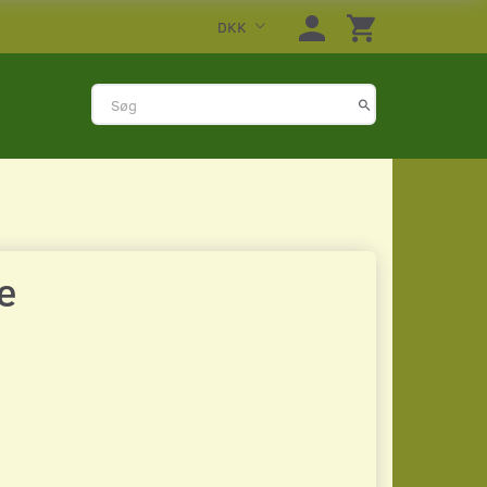
DKK
e