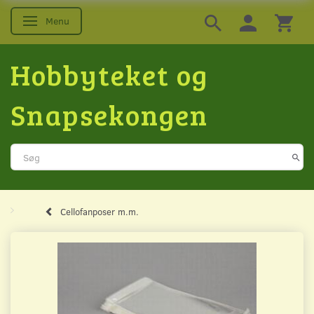
Menu
Skifte navigation
Hobbyteket og
Snapsekongen
Cellofanposer m.m.