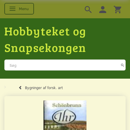
Menu
Skifte navigation
Hobbyteket og
Snapsekongen
Bygninger af forsk. art