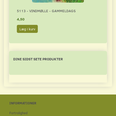
5113 - VINDMØLLE - GAMMELDAGS
4889
4,50
4,50
Læg i kurv
Læg 
DINE SIDST SETE PRODUKTER
INFORMATIONER
Fortrolighed