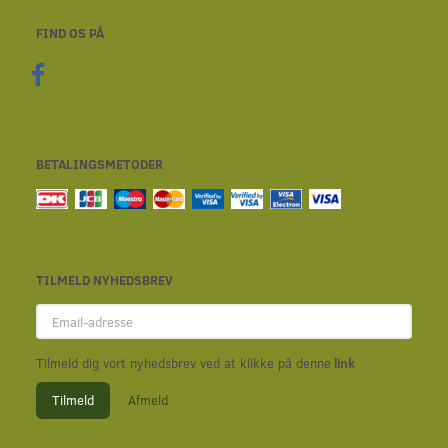
FIND OS PÅ
BETALINGSMETODER
TILMELD NYHEDSBREV
Email-
adresse
Tilmeld dig vort nyhedsbrev ved at klikke på denne
link
Tilmeld
Afmeld