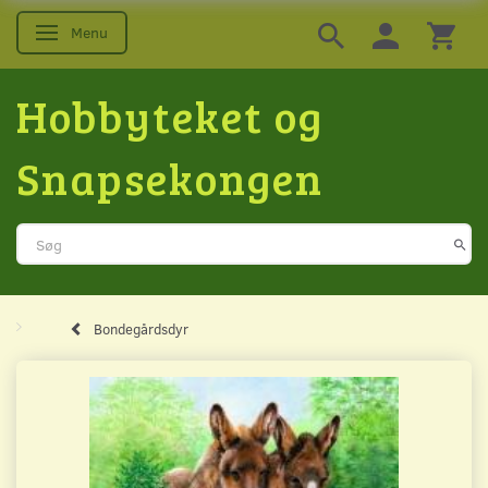
Menu
Skifte navigation
Hobbyteket og
Snapsekongen
Bondegårdsdyr