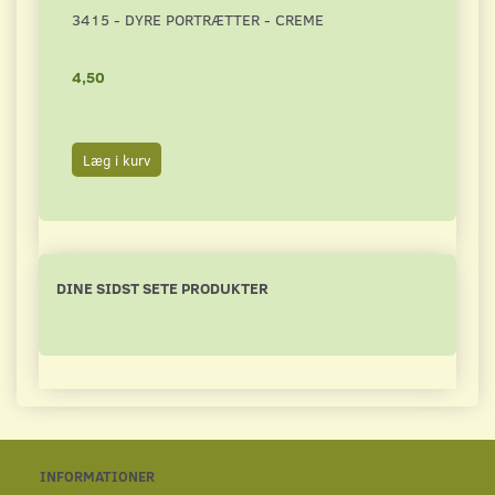
3415 - DYRE PORTRÆTTER - CREME
1744
4,50
4,00
Læg i kurv
Læg 
DINE SIDST SETE PRODUKTER
INFORMATIONER