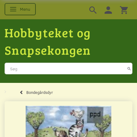
Menu
Skifte navigation
Hobbyteket og
Snapsekongen
Bondegårdsdyr