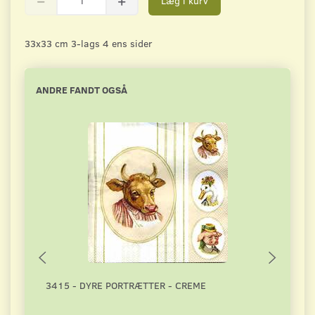
Læg i kurv
33x33 cm 3-lags 4 ens sider
ANDRE FANDT OGSÅ
3415 - DYRE PORTRÆTTER - CREME
1744