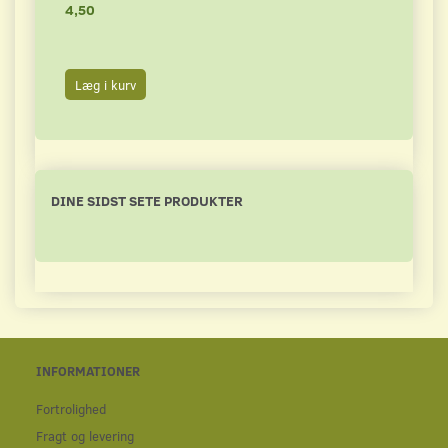
4,50
4,00
Læg i kurv
Læg 
DINE SIDST SETE PRODUKTER
INFORMATIONER
Fortrolighed
Fragt og levering