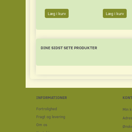
Læg i kurv
Læg i kurv
DINE SIDST SETE PRODUKTER
INFORMATIONER
KON
Fortrolighed
Min k
Fragt og levering
Adre
Om os
Ønske