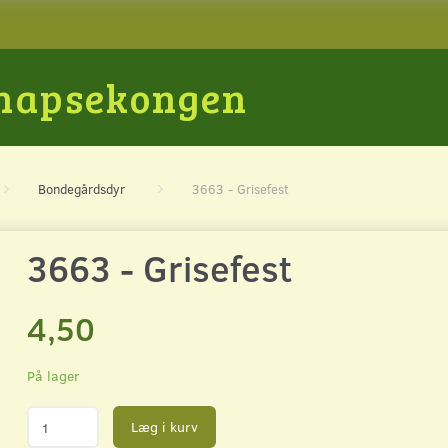
Snapsekongen
Bondegårdsdyr
3663 - Grisefest
3663 - Grisefest
4,50
På lager
Læg i kurv