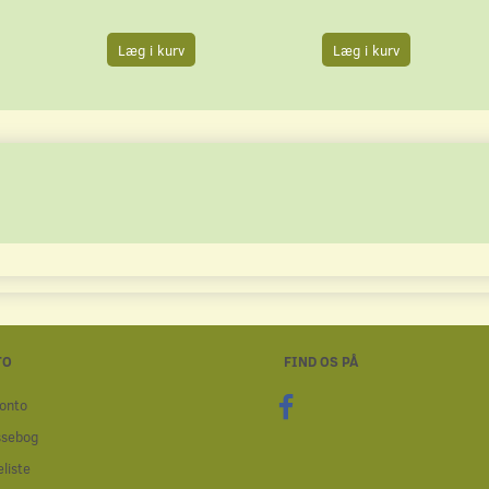
Læg i kurv
Læg i kurv
TO
FIND OS PÅ
onto
ssebog
liste