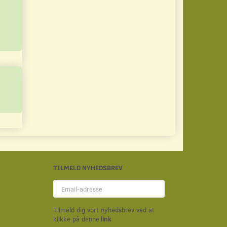
Du sparer:
0,50
Læg i kurv
Læg i kurv
TILMELD NYHEDSBREV
Email-
adresse
Tilmeld dig vort nyhedsbrev ved at
klikke på denne
link