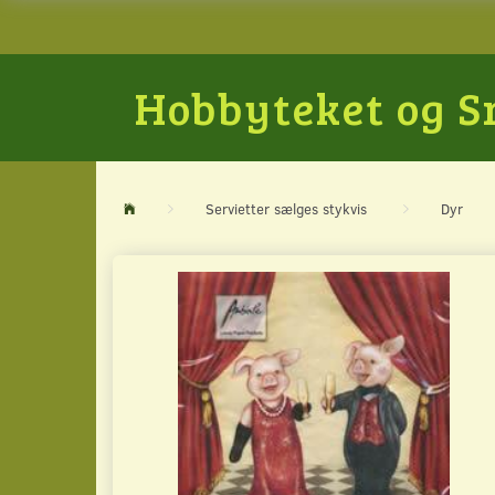
Hobbyteket og 
Servietter sælges stykvis
Dyr