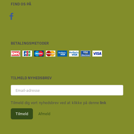
FIND OS PÅ
BETALINGSMETODER
TILMELD NYHEDSBREV
Email-
adresse
Tilmeld dig vort nyhedsbrev ved at klikke på denne
link
Tilmeld
Afmeld