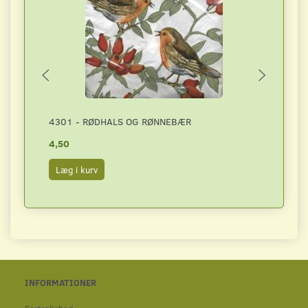
4301 - RØDHALS OG RØNNEBÆR
4225 
4,50
4,50
Læg i kurv
Læg i
INFORMATIONER