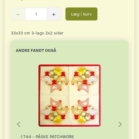
Læg i kurv
33x33 cm 3-lags 2x2 sider
ANDRE FANDT OGSÅ
1744 - PÅSKE PATCHWORK
3131