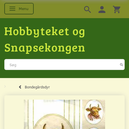
Menu
Skifte navigation
Hobbyteket og
Snapsekongen
Bondegårdsdyr