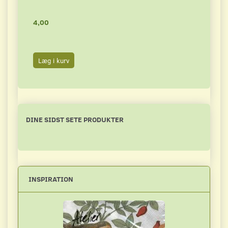
4,00
4,50
Læg i kurv
Læg 
DINE SIDST SETE PRODUKTER
INSPIRATION