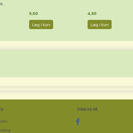
K.
5,00
4,50
Læg i kurv
Læg i kurv
TO
FIND OS PÅ
onto
ssebog