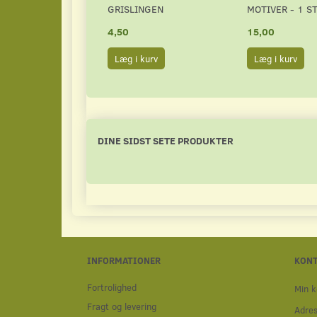
GRISLINGEN
MOTIVER - 1 ST
4,50
15,00
Læg i kurv
Læg i kurv
DINE SIDST SETE PRODUKTER
INFORMATIONER
KON
Fortrolighed
Min k
Fragt og levering
Adre