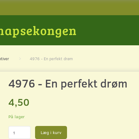
Snapsekongen
tiver
4976 - En perfekt drøm
4976 - En perfekt drøm
4,50
På lager
Læg i kurv