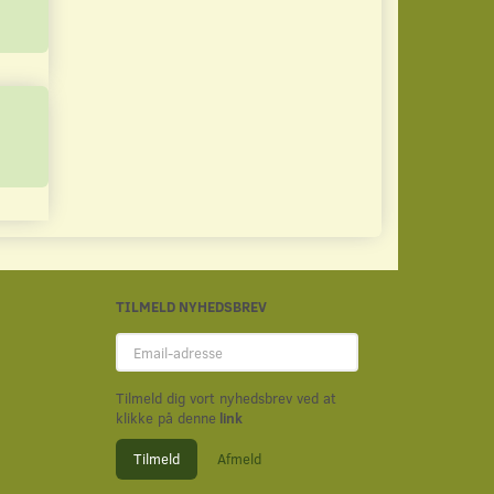
TILMELD NYHEDSBREV
Email-
adresse
Tilmeld dig vort nyhedsbrev ved at
klikke på denne
link
Tilmeld
Afmeld