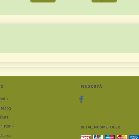
TO
FIND OS PÅ
onto
ssebog
liste
historik
BETALINGSMETODER
dsbrev