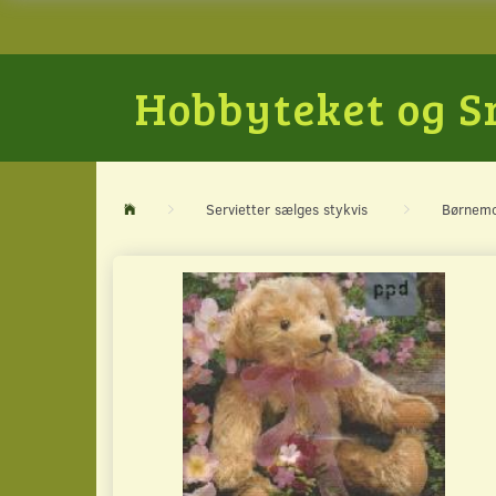
Hobbyteket og 
Servietter sælges stykvis
Børnemo