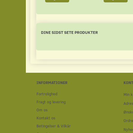
DINE SIDST SETE PRODUKTER
INFORMATIONER
KON
Fortrolighed
Min k
Fragt og levering
Adre
Om os
Ønske
Kontakt os
Ordre
Betingelser & Vilkår
Nyhe