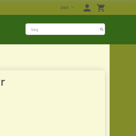
DKK
r