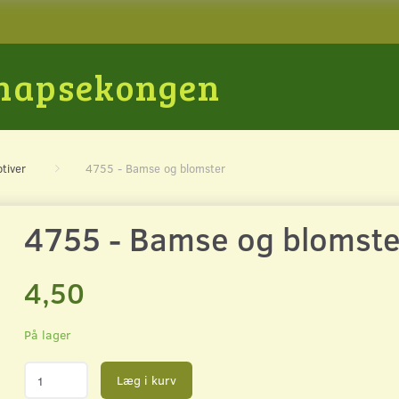
Snapsekongen
tiver
4755 - Bamse og blomster
4755 - Bamse og blomste
4,50
På lager
Læg i kurv