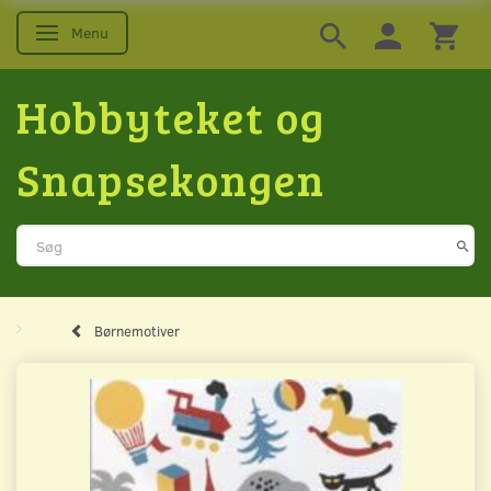
Menu
Skifte navigation
Hobbyteket og
Snapsekongen
Børnemotiver