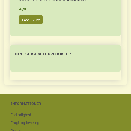
4,50
15,0
Læg i kurv
Læg 
DINE SIDST SETE PRODUKTER
INFORMATIONER
Fortrolighed
Fragt og levering
Om os