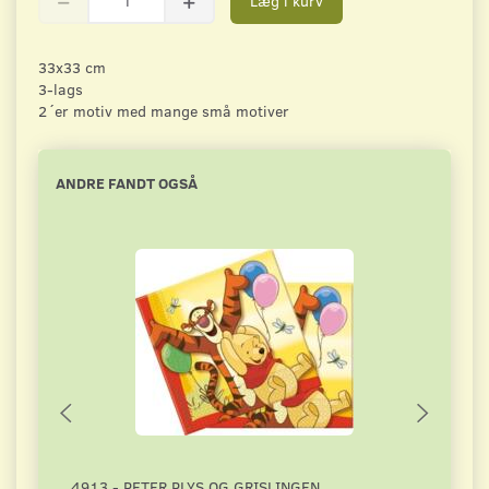
Læg i kurv
33x33 cm
3-lags
2´er motiv med mange små motiver
ANDRE FANDT OGSÅ
Pop
4913 - PETER PLYS OG GRISLINGEN
BJ00