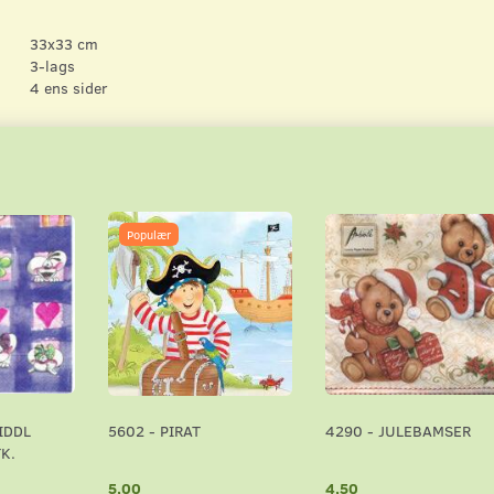
33x33 cm
3-lags
4 ens sider
Populær
IDDL
5602 - PIRAT
4290 - JULEBAMSER
K.
5,00
4,50