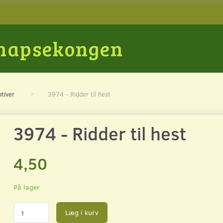
Snapsekongen
tiver
3974 - Ridder til hest
3974 - Ridder til hest
4,50
På lager
Læg i kurv