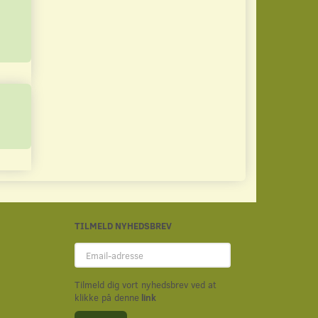
Læg i kurv
Læg i kurv
TILMELD NYHEDSBREV
Email-
adresse
Tilmeld dig vort nyhedsbrev ved at
klikke på denne
link