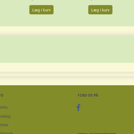
Læg i kurv
Læg i kurv
TO
FIND OS PÅ
onto
ssebog
liste
historik