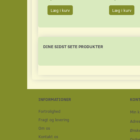
Læg i kurv
Læg i kurv
DINE SIDST SETE PRODUKTER
INFORMATIONER
KON
Fortrolighed
Min k
Fragt og levering
Adre
Om os
Ønske
Kontakt os
Ordre