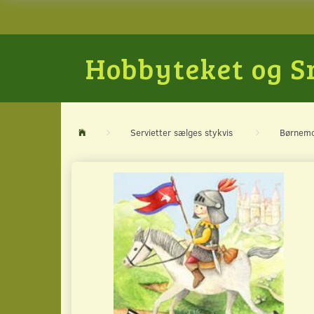
Hobbyteket og 
Servietter sælges stykvis
Børnemo