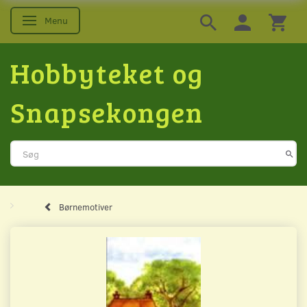
Menu
Skifte navigation
Hobbyteket og
Snapsekongen
Børnemotiver