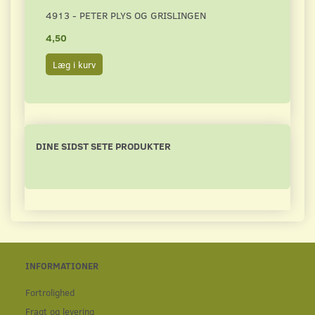
4913 - PETER PLYS OG GRISLINGEN
BJ00
4,50
15,0
Læg i kurv
Læg 
DINE SIDST SETE PRODUKTER
INFORMATIONER
Fortrolighed
Fragt og levering