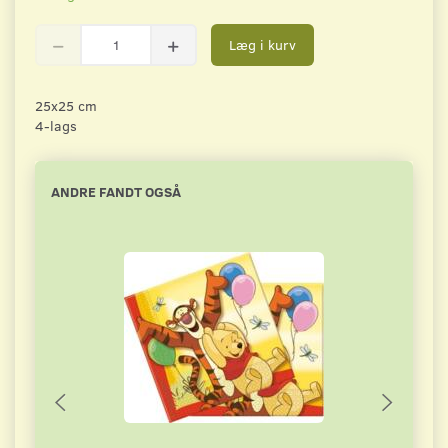
Læg i kurv
25x25 cm
4-lags
ANDRE FANDT OGSÅ
Pop