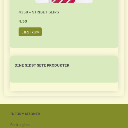
4358 - STRIBET SLIPS
4455
4,50
4,50
Læg i kurv
Læg 
DINE SIDST SETE PRODUKTER
INFORMATIONER
Fortrolighed