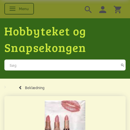
Menu
Skifte navigation
Hobbyteket og
Snapsekongen
Beklædning