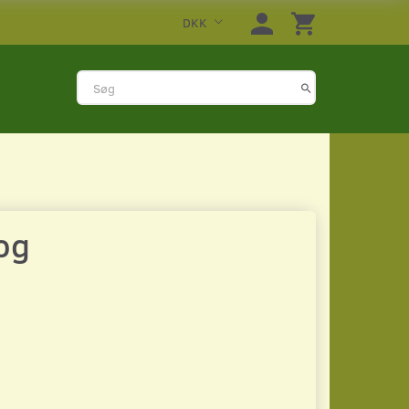
DKK
og