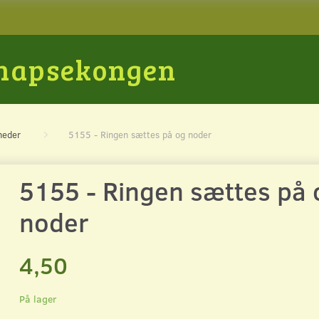
Snapsekongen
heder
5155 - Ringen sættes på og noder
5155 - Ringen sættes på 
noder
4,50
På lager