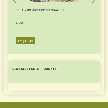
5381 - 90 ÅRS FØDSELSDAGEN
3076
6,00
4,00
Læg i kurv
Læg 
DINE SIDST SETE PRODUKTER