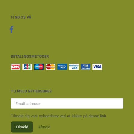
FIND OS PÅ
BETALINGSMETODER
TILMELD NYHEDSBREV
Email-
adresse
Tilmeld dig vort nyhedsbrev ved at klikke på denne
link
Tilmeld
Afmeld