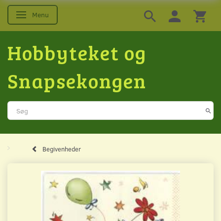
Menu
Skifte navigation
Hobbyteket og
Snapsekongen
Begivenheder