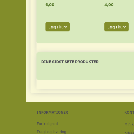
6,00
4,00
Læg i kurv
Læg i kurv
DINE SIDST SETE PRODUKTER
INFORMATIONER
KON
Fortrolighed
Min k
Fragt og levering
Adre