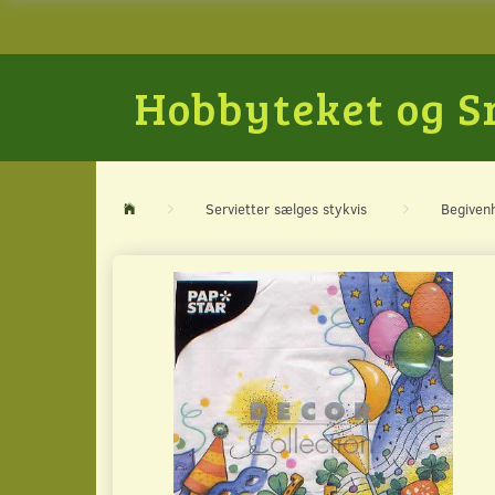
Hobbyteket og 
Servietter sælges stykvis
Begiven