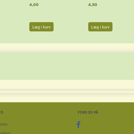
4,00
4,50
Læg i kurv
Læg i kurv
TO
FIND OS PÅ
onto
ssebog