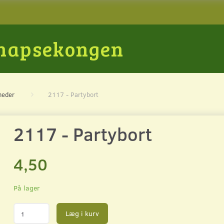
Snapsekongen
heder
2117 - Partybort
2117 - Partybort
4,50
På lager
Læg i kurv