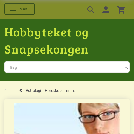
Menu
Skifte navigation
Hobbyteket og
Snapsekongen
Astrologi - Horoskoper m.m.