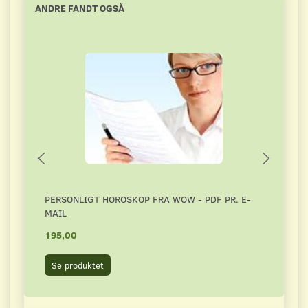
ANDRE FANDT OGSÅ
PERSONLIGT HOROSKOP FRA WOW - PDF PR. E-
PARF
MAIL
UDSK
195,00
395,
Se produktet
Se 